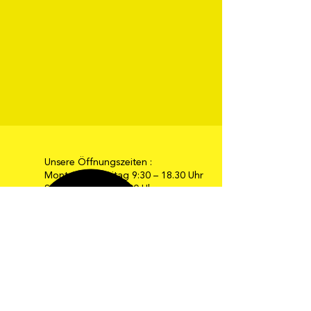
Unsere Öffnungszeiten :
Montag bis Freitag 9:30 – 18.30 Uhr
Samstag 9:30 – 16:00 Uhr
E-Mail: info@moebel-gehrmann.de
Web: www.moebel-gehrmann.de
Möbel Gehrmann GmbH
Industriestraße 34-36
67269 Grünstadt