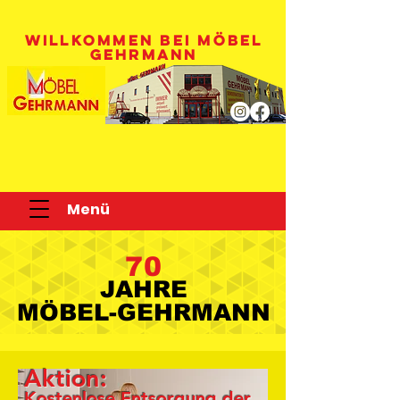
WILLKOMMEN BEI MÖBEL
GEHRMANN
Menü
70
JAHRE
JAHRE
MÖBEL-GEHRMANN
MÖBEL-GEHRMANN
Aktion:
Kostenlose Entsorgung der