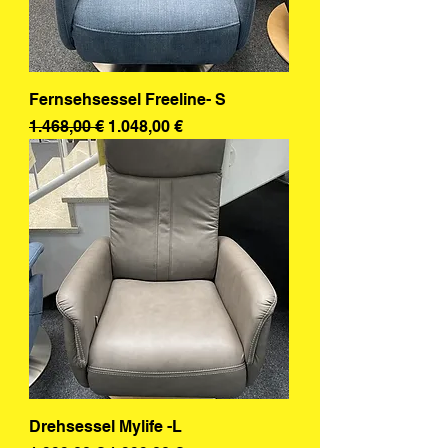
Fernsehsessel Freeline- S
Standardpreis
Sale-Preis
1.468,00 €
1.048,00 €
Drehsessel Mylife -L