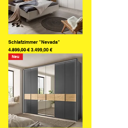
Schlafzimmer "Nevada"
Standardpreis
Sale-Preis
4.899,00 €
3.499,00 €
Neu