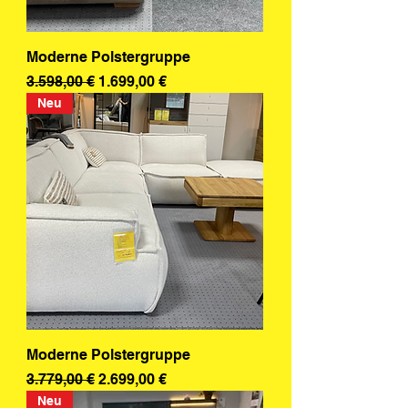
Moderne Polstergruppe
Standardpreis
Sale-Preis
3.598,00 €
1.699,00 €
Neu
Moderne Polstergruppe
Standardpreis
Sale-Preis
3.779,00 €
2.699,00 €
Neu