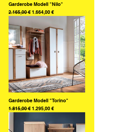
Garderobe Modell "Nilo"
Standardpreis
Sale-Preis
2.165,00 €
1.664,00 €
Garderobe Modell "Torino"
Standardpreis
Sale-Preis
1.815,00 €
1.295,00 €