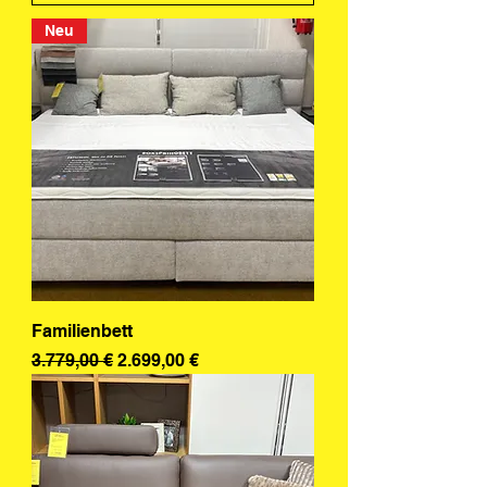
Neu
Familienbett
Standardpreis
Sale-Preis
3.779,00 €
2.699,00 €