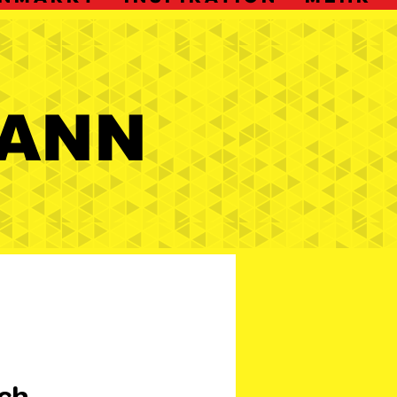
ANN
ANN
ch