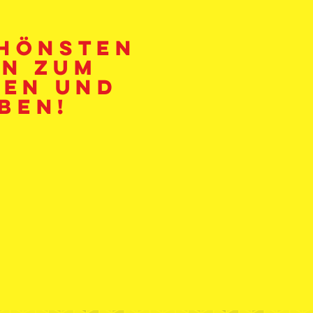
chönsten
en zum
en und
ben!