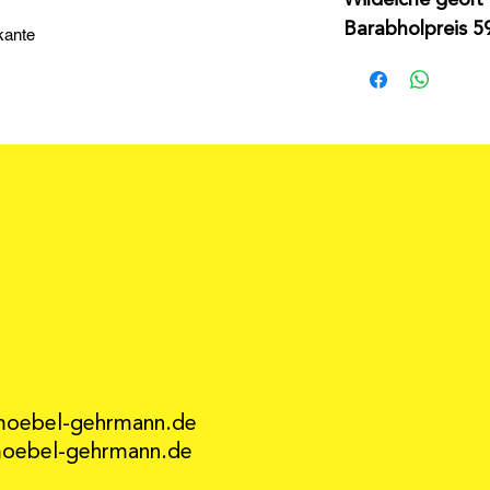
Wildeiche geölt
Barabholpreis 59
kante
moebel-gehrmann.de
ebel-gehrmann.de