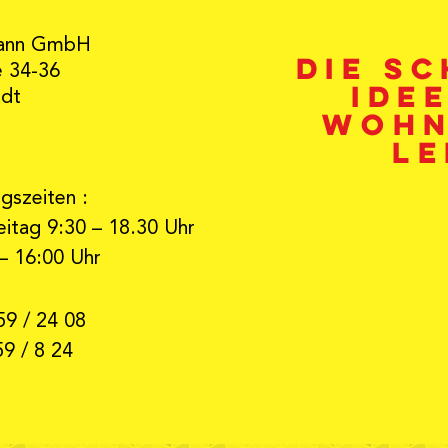
ann GmbH
Die s
e 34-36
Ide
adt
Wohn
Le
gszeiten :
itag 9:30 – 18.30 Uhr
– 16:00 Uhr
59 / 24 08
59 / 8 24