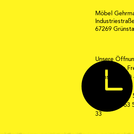
Möbel Gehrm
Industriestraß
67269 Grünst
Unsere Öffnun
Montag bis Fre
Samstag 9:30 
Telefon: 0 63 
Telefax: 0 63 
33