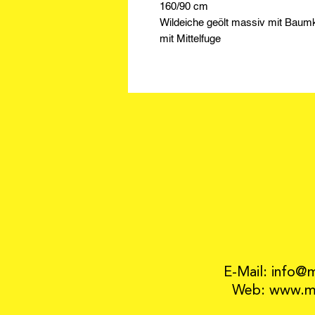
160/90 cm
Wildeiche geölt massiv mit Baum
mit Mittelfuge
E-Mail: info@
Web: www.mo