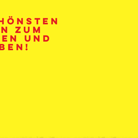
chönsten
en zum
en und
ben!