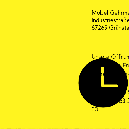
Möbel Gehrm
Industriestraß
67269 Grünst
Unsere Öffnun
Montag bis Fre
Samstag 9:30 
Telefon: 0 63 
Telefax: 0 63 
33