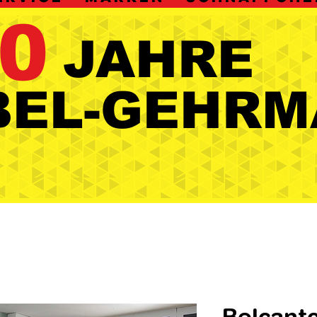
0
JAHRE
JAHRE
BEL-GEHRM
BEL-GEHRM
Belcant