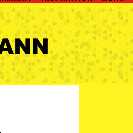
ANN
ANN
o