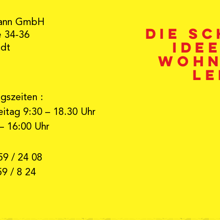
ann GmbH
Die s
e 34-36
Ide
adt
Wohn
Le
gszeiten :
itag 9:30 – 18.30 Uhr
– 16:00 Uhr
59 / 24 08
59 / 8 24