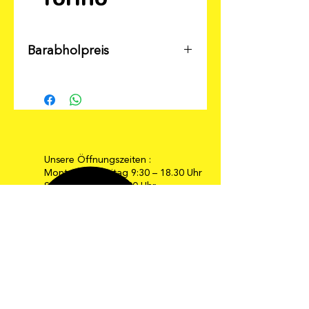
Barabholpreis
Unsere Öffnungszeiten :
Montag bis Freitag 9:30 – 18.30 Uhr
Samstag 9:30 – 16:00 Uhr
E-Mail: info@moebel-gehrmann.de
Web: www.moebel-gehrmann.de
Möbel Gehrmann GmbH
Industriestraße 34-36
67269 Grünstadt