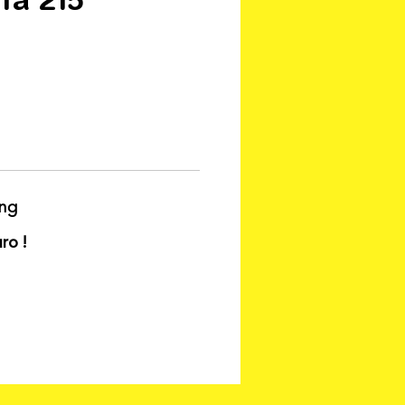
ung
ro !