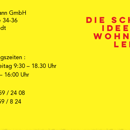
ann GmbH
Die s
e 34-36
Ide
adt
Wohn
Le
gszeiten :
itag 9:30 – 18.30 Uhr
– 16:00 Uhr
59 / 24 08
59 / 8 24