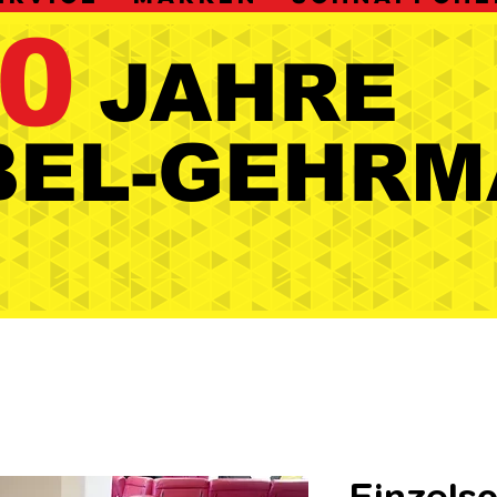
0
JAHRE
JAHRE
BEL-GEHRM
BEL-GEHRM
Einzelso