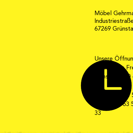
Möbel Gehrm
Industriestraß
67269 Grünst
Unsere Öffnun
Montag bis Fre
Samstag 9:30 
Telefon: 0 63 
Telefax: 0 63 
33