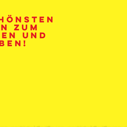
chönsten
en zum
en und
ben!