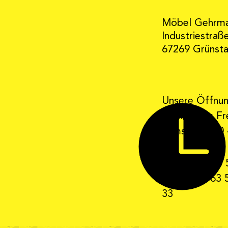
Möbel Gehrm
Industriestraß
67269 Grünst
Unsere Öffnun
Montag bis Fre
Samstag 9:30 
Telefon: 0 63 
Telefax: 0 63 
33