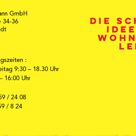
ann GmbH
Die s
e 34-36
Ide
adt
Wohn
Le
gszeiten :
itag 9:30 – 18.30 Uhr
– 16:00 Uhr
59 / 24 08
59 / 8 24