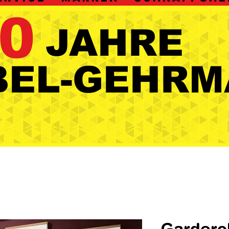
0
JAHRE
JAHRE
BEL-GEHRM
BEL-GEHRM
Gardero