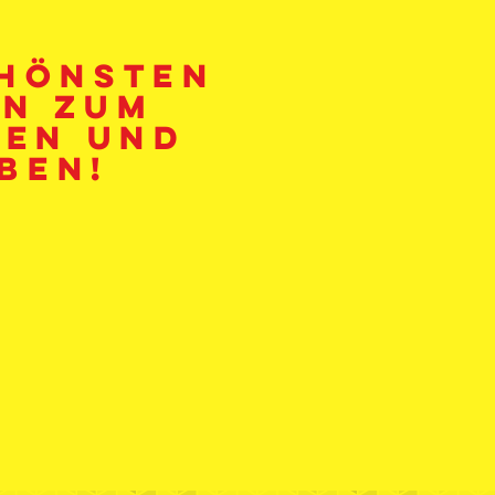
chönsten
en zum
en und
ben!