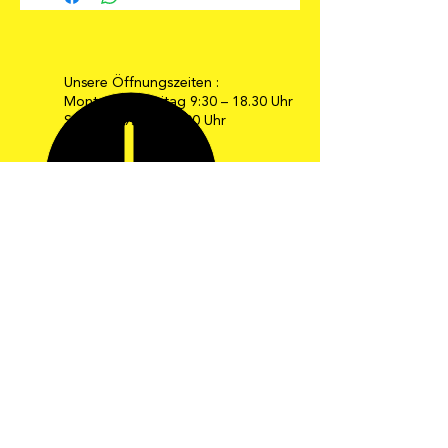
Unsere Öffnungszeiten :
Montag bis Freitag 9:30 – 18.30 Uhr
Samstag 9:30 – 16:00 Uhr
E-Mail: info@moebel-gehrmann.de
Web: www.moebel-gehrmann.de
Möbel Gehrmann GmbH
Industriestraße 34-36
67269 Grünstadt
Telefon: 0 63 59 / 24 08
Telefax: 0 63 59 / 8 24 33
Die schönsten
Ideen zum