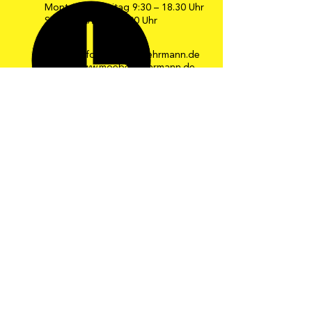
Montag bis Freitag 9:30 – 18.30 Uhr
Samstag 9:30 – 16:00 Uhr
E-Mail: info@moebel-gehrmann.de
Web: www.moebel-gehrmann.de
Möbel Gehrmann GmbH
Industriestraße 34-36
67269 Grünstadt
Telefon: 0 63 59 / 24 08
Telefax: 0 63 59 / 8 24 33
Die schönsten
Ideen zum
Wohnen und
Leben!
© 2025 Möbel Gehrmann
Impressum
Recht und Datenschutz