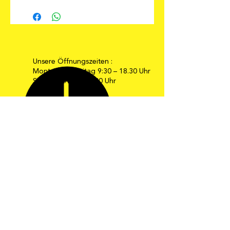
Individuell nach Ihren
Wünschen und Ihren
Preisvorstellungen planbar!
Unsere Öffnungszeiten :
Montag bis Freitag 9:30 – 18.30 Uhr
Samstag 9:30 – 16:00 Uhr
E-Mail: info@moebel-gehrmann.de
Web: www.moebel-gehrmann.de
Möbel Gehrmann GmbH
Industriestraße 34-36
67269 Grünstadt
Telefon: 0 63 59 / 24 08
Telefax: 0 63 59 / 8 24 33