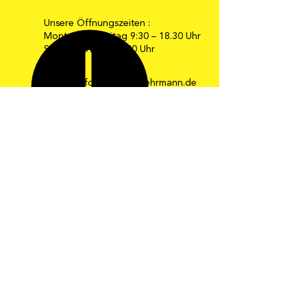
Unsere Öffnungszeiten :
Montag bis Freitag 9:30 – 18.30 Uhr
Samstag 9:30 – 16:00 Uhr
E-Mail: info@moebel-gehrmann.de
Web: www.moebel-gehrmann.de
Möbel Gehrmann GmbH
Industriestraße 34-36
67269 Grünstadt
Telefon: 0 63 59 / 24 08
Telefax: 0 63 59 / 8 24 33
Die schönsten
Ideen zum
Wohnen und
Leben!