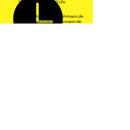
Samstag 9:30 – 16:00 Uhr
E-Mail: info@moebel-gehrmann.de
Web: www.moebel-gehrmann.de
Möbel Gehrmann GmbH
Industriestraße 34-36
67269 Grünstadt
Telefon: 0 63 59 / 24 08
Telefax: 0 63 59 / 8 24 33
Die schönsten
Ideen zum
Wohnen und
Leben!
© 2025 Möbel Gehrmann
Impressum
Recht und Datenschutz