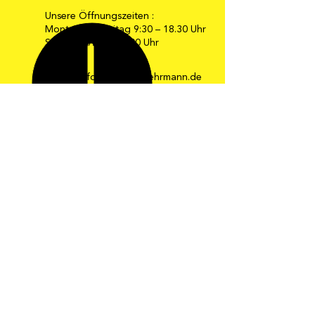
Unsere Öffnungszeiten :
Montag bis Freitag 9:30 – 18.30 Uhr
Samstag 9:30 – 16:00 Uhr
E-Mail: info@moebel-gehrmann.de
Web: www.moebel-gehrmann.de
Möbel Gehrmann GmbH
Industriestraße 34-36
67269 Grünstadt
Telefon: 0 63 59 / 24 08
Telefax: 0 63 59 / 8 24 33
Die schönsten
Ideen zum
Wohnen und
Leben!