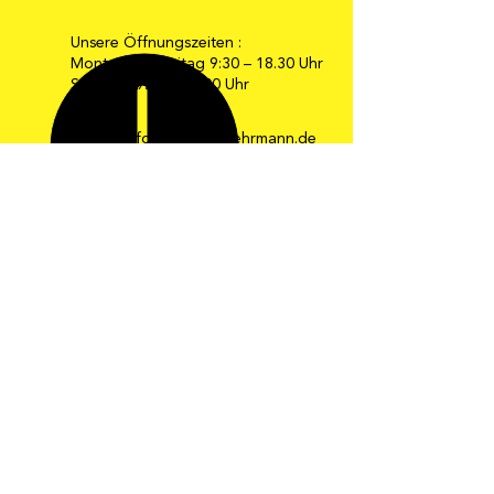
Unsere Öffnungszeiten :
Montag bis Freitag 9:30 – 18.30 Uhr
Samstag 9:30 – 16:00 Uhr
E-Mail: info@moebel-gehrmann.de
Web: www.moebel-gehrmann.de
Möbel Gehrmann GmbH
Industriestraße 34-36
67269 Grünstadt
Telefon: 0 63 59 / 24 08
Telefax: 0 63 59 / 8 24 33
Die schönsten
Ideen zum
Wohnen und
Leben!