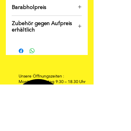
Barabholpreis
Zubehör gegen Aufpreis
erhältlich
Unsere Öffnungszeiten :
Montag bis Freitag 9:30 – 18.30 Uhr
Samstag 9:30 – 16:00 Uhr
E-Mail: info@moebel-gehrmann.de
Web: www.moebel-gehrmann.de
Möbel Gehrmann GmbH
Industriestraße 34-36