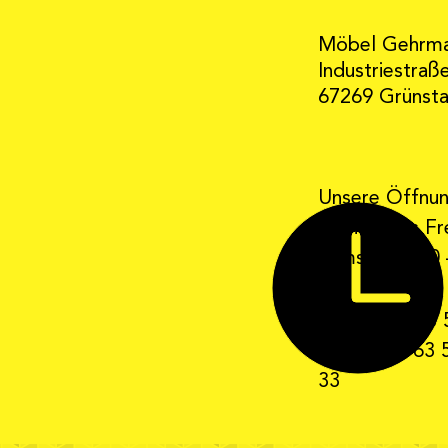
Möbel Gehrm
Industriestraß
67269 Grünst
Unsere Öffnun
Montag bis Fre
Samstag 9:30 
Telefon: 0 63 
Telefax: 0 63 
33