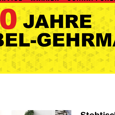
0
JAHRE
JAHRE
BEL-GEHRM
BEL-GEHRM
Stehtisc