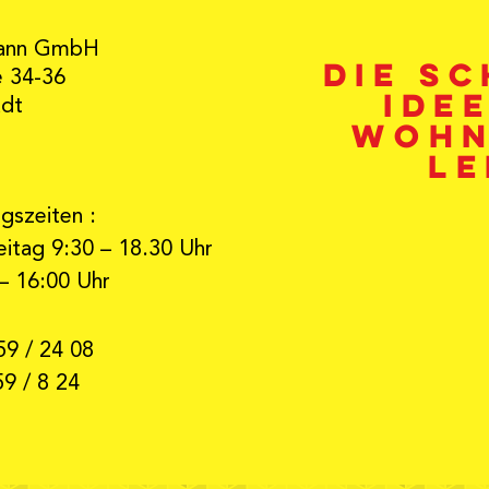
ann GmbH
Die s
e 34-36
Ide
adt
Wohn
Le
gszeiten :
itag 9:30 – 18.30 Uhr
– 16:00 Uhr
59 / 24 08
59 / 8 24