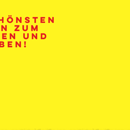
chönsten
en zum
en und
ben!