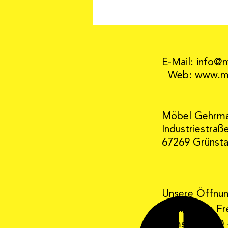
E-Mail: info@
Web: www.mo
Möbel Gehrm
Industriestraß
67269 Grünst
Unsere Öffnun
Montag bis Fre
Samstag 9:30 