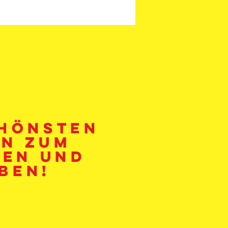
chönsten
en zum
en und
ben!