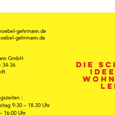
moebel-gehrmann.de
ebel-gehrmann.de
ann GmbH
Die s
e 34-36
Ide
adt
Wohn
Le
gszeiten :
itag 9:30 – 18.30 Uhr
– 16:00 Uhr