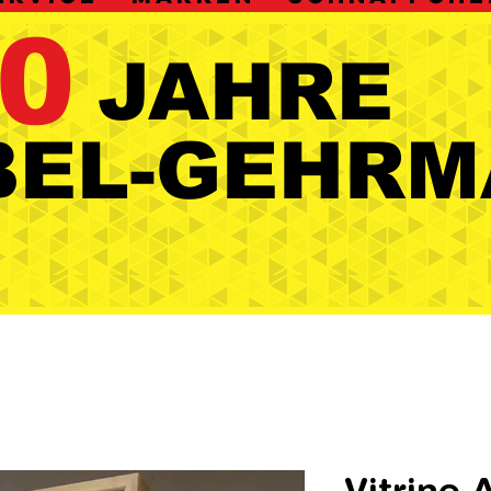
0
JAHRE
JAHRE
BEL-GEHRM
BEL-GEHRM
Vitrine 