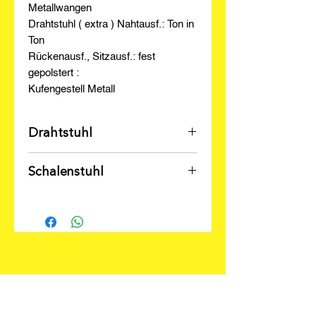
Metallwangen
Drahtstuhl ( extra ) Nahtausf.: Ton in
Ton
Rückenausf., Sitzausf.: fest
gepolstert :
Kufengestell Metall
Drahtstuhl
Barabholpreis 399 €
Schalenstuhl
Barabholpreis 599 €
Unsere Öffnungszeiten :
Montag bis Freitag 9:30 – 18.30 Uhr
Samstag 9:30 – 16:00 Uhr