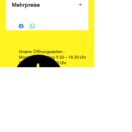
Mehrpreise
Viele
Beleuchtungsmöglichekiten
z.B. LED-Strahler statt 139,-
€ jetzt nur 99,- €
Unsere Öffnungszeiten :
Montag bis Freitag 9:30 – 18.30 Uhr
Samstag 9:30 – 16:00 Uhr
E-Mail: info@moebel-gehrmann.de
Web: www.moebel-gehrmann.de
Möbel Gehrmann GmbH
Industriestraße 34-36
67269 Grünstadt
Telefon: 0 63 59 / 24 08
Telefax: 0 63 59 / 8 24 33